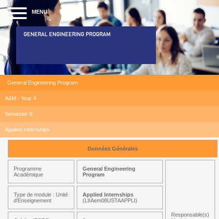
MENU
GENERAL ENGINEERING PROGRAM
General Engineering Program
A&M - Year 4
Semester 8
Applied Internships
Données Générales
Programme
General Engineering
Académique
Program
Type de module : Unité
Applied Internships
d'Enseignement
(LIIAem08USTAAPPLI)
Responsable(s)