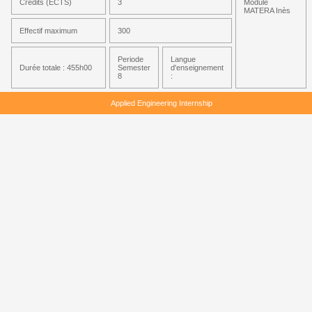
Crédits (ECTS)
3
Module
MATERA Inès
Effectif maximum
300
Periode
Langue
Durée totale : 455h00
Semester
d'enseignement
8
:
Applied Engineering Internship