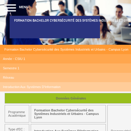
MENU
FORMATION BACHELOR CYBERSÉCURITÉ DES SYSTÈMES INDUSTRIELS ET URB
Formation Bachelor Cybersécurité des Systèmes Industriels et Urbains - Campus Lyon
Année - CSIU 1
Semestre 1
Réseau
Introduction Aux Systèmes D'Information
Données Générales
Formation Bachelor Cybersécurité des
Programme
Systèmes Industriels et Urbains - Campus
Académique
Lyon
Type d'EC :