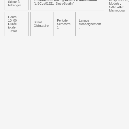
Introduction Aux Systèmes D'Information
Responsable(
Séjour à
(LIBCys01E11_3IntroSystInf)
Module :
l'étranger
SANGARE
Mamoudou
Cours :
10h00
Periode
Langue
Statut
Durée
Semestre
d'enseignement
Obligatoire
totale:
1
:
10h00