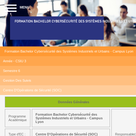
MENU
FORMATION BACHELOR CYBERSÉCURITÉ DES SYSTÈMES INDUSTRIELS ET URB
Formation Bachelor Cybersécurité des Systèmes Industriels et Urbains - Campus Lyon
Année - CSIU 3
Semestre 6
Gestion Des Suivis
Centre D'Opérations de Sécurité (SOC)
Données Générales
Formation Bachelor Cybersécurité des
Programme
Systèmes Industriels et Urbains - Campus
Académique
Lyon
Type d'EC :
Centre D'Opérations de Sécurité (SOC)
Responsable(