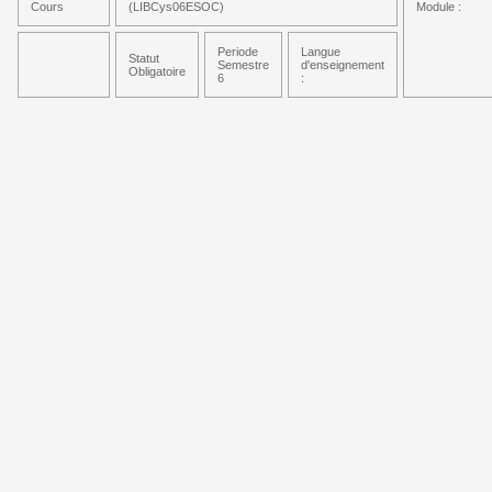
Cours
(LIBCys06ESOC)
Module :
Periode
Langue
Statut
Semestre
d'enseignement
Obligatoire
6
: