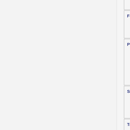
F
P
S
T