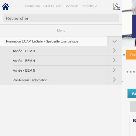
Formation ECAM LaSalle - Spécialité Energétique
Menu
Toggle submenu (Fo
Formation ECAM LaSalle - Spécialité Energétique
Toggle submenu (A
Année - EEM 3
For
Toggle submenu (A
Année - EEM 4
Toggle submenu (A
Année - EEM 5
Toggle submenu (Pr
Pré-Requis Diplomation
'
A
B