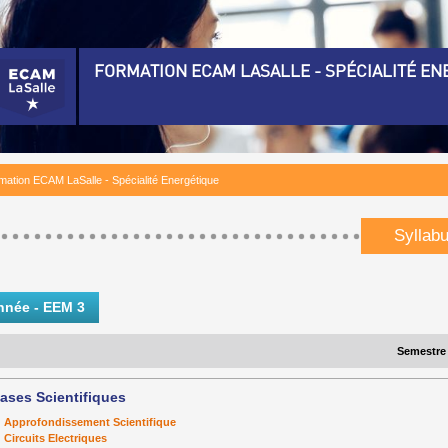
FORMATION ECAM LASALLE - SPÉCIALITÉ EN
rmation ECAM LaSalle - Spécialité Energétique)
nnée - EEM 3)
mation ECAM LaSalle - Spécialité Energétique
nnée - EEM 4)
nnée - EEM 5)
Syllab
é-Requis Diplomation)
nnée - EEM 3
Semestre
ases Scientifiques
Approfondissement Scientifique
Circuits Electriques