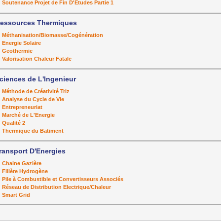
Soutenance Projet de Fin D'Études Partie 1
essources Thermiques
Méthanisation/Biomasse/Cogénération
Energie Solaire
Geothermie
Valorisation Chaleur Fatale
ciences de L'Ingenieur
Méthode de Créativité Triz
Analyse du Cycle de Vie
Entrepreneuriat
Marché de L'Energie
Qualité 2
Thermique du Batiment
ransport D'Energies
Chaine Gazière
Filière Hydrogène
Pile à Combustible et Convertisseurs Associés
Réseau de Distribution Electrique/Chaleur
Smart Grid