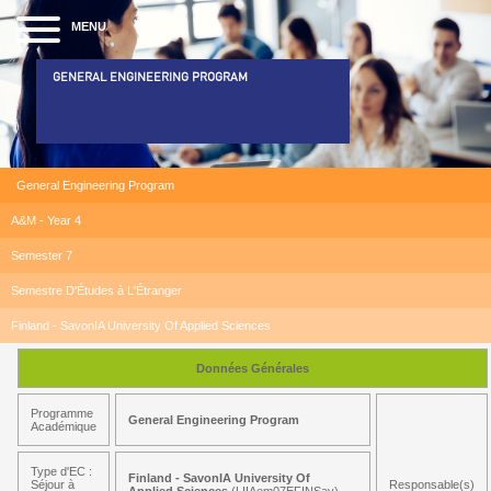
MENU
GENERAL ENGINEERING PROGRAM
General Engineering Program
A&M - Year 4
Semester 7
Semestre D'Études à L'Étranger
Finland - SavonIA University Of Applied Sciences
Données Générales
Programme
General Engineering Program
Académique
Type d'EC :
Finland - SavonIA University Of
Séjour à
Responsable(s)