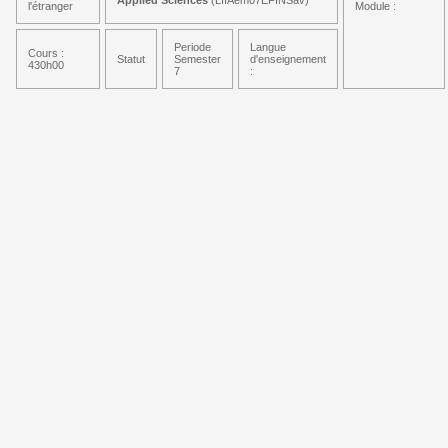
Applied Sciences
(LIIAem07EFINSav)
l'étranger
Module :
Periode
Langue
Cours :
Statut
Semester
d'enseignement
430h00
7
: