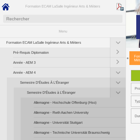
Formation ECAM LaSalle Ingénieur Arts & Métiers
Menu
Toggle submenu (Fo
Formation ECAM LaSalle Ingénieur Arts & Métiers
Toggle submenu (Pr
Pré-Requis Diplomation
For
Toggle submenu (A
Mét
Année - AEM 3
Toggle submenu (A
Année - AEM 4
Toggle submenu (Se
Semestre D'Études À L'Étranger
Pr
Toggle submenu (Se
Semestre D'Études à L'Étranger
Typ
Allemagne - Hochschule Offenburg (Hso)
Allemagne - Rwth Aachen University
Dur
Allemagne - Universität Stuttgart
Allemagne - Technische Universität Braunschweig