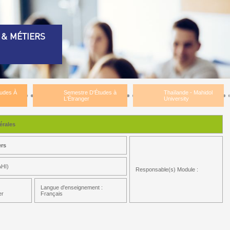
 & MÉTIERS
tudes À
Semestre D'Études à
Thaïlande - Mahidol
L'Étranger
University
rales
ers
HI)
Responsable(s) Module :
Langue d'enseignement :
er
Français