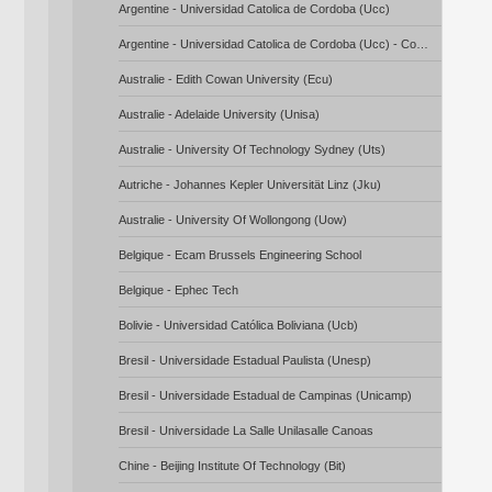
Argentine - Universidad Catolica de Cordoba (Ucc)
Argentine - Universidad Catolica de Cordoba (Ucc) - Copie
Australie - Edith Cowan University (Ecu)
Australie - Adelaide University (Unisa)
Australie - University Of Technology Sydney (Uts)
Autriche - Johannes Kepler Universität Linz (Jku)
Australie - University Of Wollongong (Uow)
Belgique - Ecam Brussels Engineering School
Belgique - Ephec Tech
Bolivie - Universidad Católica Boliviana (Ucb)
Bresil - Universidade Estadual Paulista (Unesp)
Bresil - Universidade Estadual de Campinas (Unicamp)
Bresil - Universidade La Salle Unilasalle Canoas
Chine - Beijing Institute Of Technology (Bit)