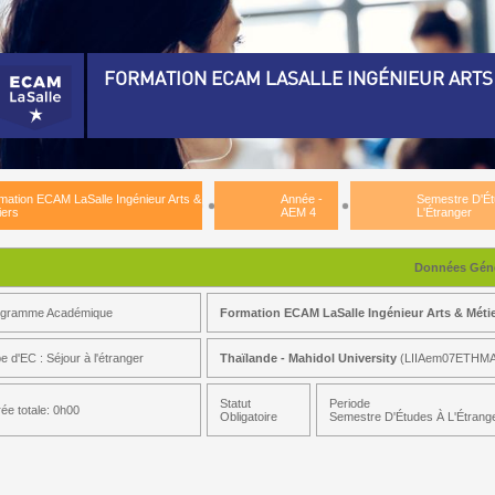
FORMATION ECAM LASALLE INGÉNIEUR ARTS
rmation ECAM LaSalle Ingénieur Arts & Métiers)
é-Requis Diplomation)
mation ECAM LaSalle Ingénieur Arts &
Année -
Semestre D'É
nnée - AEM 3)
iers
AEM 4
L'Étranger
nnée - AEM 4)
Données Géné
mestre D'Études À L'Étranger)
ogramme Académique
Formation ECAM LaSalle Ingénieur Arts & Méti
mestre D'Études à L'Étranger)
e d'EC : Séjour à l'étranger
Thaïlande - Mahidol University
(LIIAem07ETHMA
Statut
Periode
ée totale: 0h00
Obligatoire
Semestre D'Études À L'Étrang