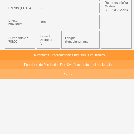
Responsable(s)
Module
Crédits (ECTS)
2
BELLOC Cédric
Effectif
160
maximum
Periode
Durée totale :
Langue
Semestre
70h00
d'enseignement :
3
Automates Programmables Industriels et Urbains
Fonctions de Production Des Systèmes Industriels et Urbains
Scada