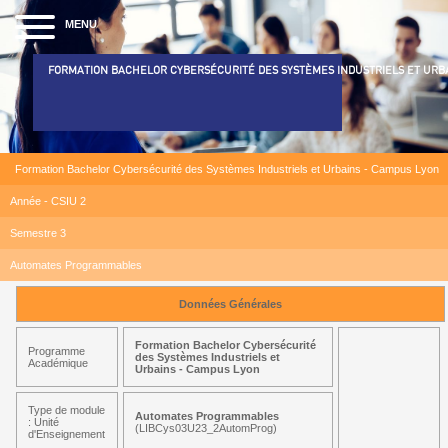
MENU
FORMATION BACHELOR CYBERSÉCURITÉ DES SYSTÈMES INDUSTRIELS ET URB
Formation Bachelor Cybersécurité des Systèmes Industriels et Urbains - Campus Lyon
Année - CSIU 2
Semestre 3
Automates Programmables
Données Générales
Formation Bachelor Cybersécurité
Programme
des Systèmes Industriels et
Académique
Urbains - Campus Lyon
Type de module
Automates Programmables
: Unité
(LIBCys03U23_2AutomProg)
d'Enseignement