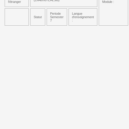
(LIIAem07EALStu)
l'étranger
Module :
Periode
Langue
Statut
Semester
d'enseignement
7
: