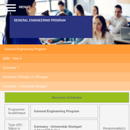
MENU
GENERAL ENGINEERING PROGRAM
General Engineering Program
A&M - Year 4
Semester 7
Semestre D'Études à L'Étranger
Germany - Universität Stuttgart
Données Générales
Programme
General Engineering Program
Académique
Type d'EC :
Germany - Universität Stuttgart
Séjour à
Responsable(s)