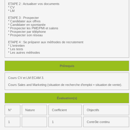
ETAPE 2 : Actualiser vos documents
* CV
* LM
ETAPE 3 : Prospecter
* Candidater aux offres
* Candidater en spontanée
* Prospecter les PME/PMI et salons
* Prospecter par téléphone
* Prospecter son réseau
ETAPE 4 : Se préparer aux méthodes de recrutement
* L'entretien
* Les tests
* Les autres méthodes
Prérequis
Cours CV et LM ECAM 3.
Cours Sales and Marketing (situation de recherche d'emploi = situation de vente).
Évaluation(s)
N°
Nature
Coefficient
Objectifs
1
1
Contrôle continu