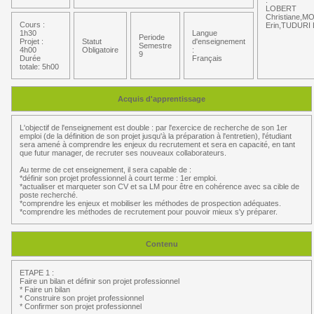
:
LOBERT
Christiane,
Cours :
Erin,TUDURI
1h30
Langue
Periode
Projet :
Statut
d'enseignement
Semestre
4h00
Obligatoire
:
9
Durée
Français
totale: 5h00
Acquis d'apprentissage
L'objectif de l'enseignement est double : par l'exercice de recherche de son 1er
emploi (de la définition de son projet jusqu'à la préparation à l'entretien), l'étudiant
sera amené à comprendre les enjeux du recrutement et sera en capacité, en tant
que futur manager, de recruter ses nouveaux collaborateurs.
Au terme de cet enseignement, il sera capable de :
*définir son projet professionnel à court terme : 1er emploi.
*actualiser et marqueter son CV et sa LM pour être en cohérence avec sa cible de
poste recherché.
*comprendre les enjeux et mobiliser les méthodes de prospection adéquates.
*comprendre les méthodes de recrutement pour pouvoir mieux s'y préparer.
Contenu
ETAPE 1 :
Faire un bilan et définir son projet professionnel
* Faire un bilan
* Construire son projet professionnel
* Confirmer son projet professionnel