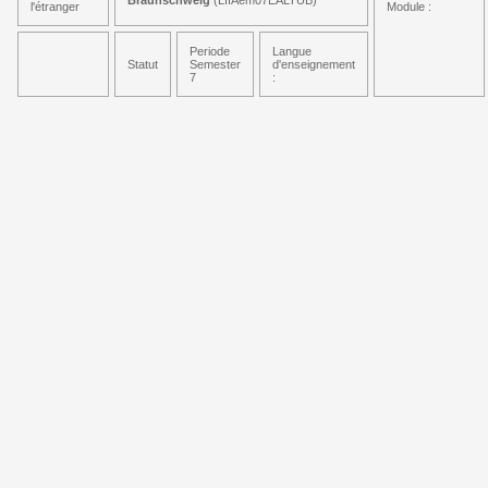
Braunschweig
(LIIAem07EALTUB)
l'étranger
Module :
Periode
Langue
Statut
Semester
d'enseignement
7
: