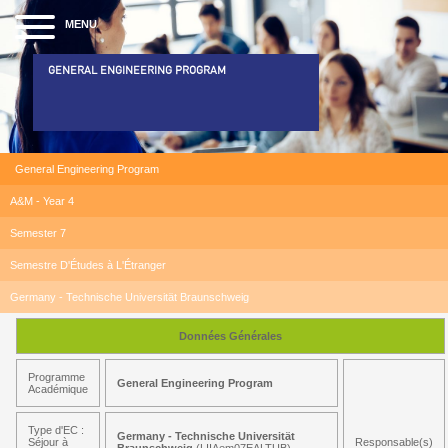
MENU
GENERAL ENGINEERING PROGRAM
General Engineering Program
A&M - Year 4
Semester 7
Semestre D'Études à L'Étranger
Germany - Technische Universität Braunschweig
Données Générales
Programme
General Engineering Program
Académique
Type d'EC :
Germany - Technische Universität
Séjour à
Responsable(s)