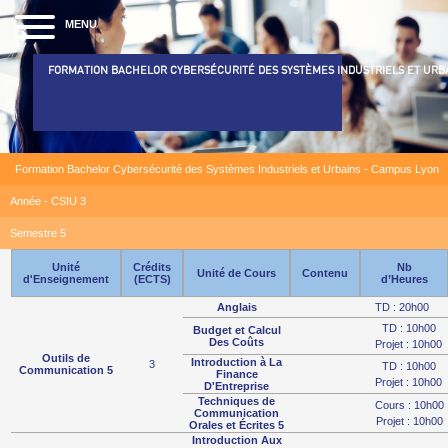
MENU
FORMATION BACHELOR CYBERSÉCURITÉ DES SYSTÈMES INDUSTRIELS ET URB
Formation Bachelor Cybersécurité des Systèmes Industriels et Urbains - Campus Lyon
Année - CSIU 3
Semestre 5
Unité
Crédits
Nb
Unité de Cours
Contenu
d'Enseignement
(ECTS)
d’Heures
Anglais
TD : 20h00
TD : 10h00
Budget et Calcul
Des Coûts
Projet : 10h00
Outils de
Introduction à La
3
TD : 10h00
Communication 5
Finance
Projet : 10h00
D'Entreprise
Techniques de
Cours : 10h00
Communication
Projet : 10h00
Orales et Écrites 5
Introduction Aux