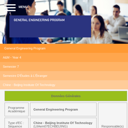
MENU
GENERAL ENGINEERING PROGRAM
General Engineering Program
A&M - Year 4
Semester 7
Semestre D'Études à L'Étranger
Chine - Beijing Institute Of Technology
Données Générales
Programme
General Engineering Program
Académique
Type d'EC :
Chine - Beijing Institute Of Technology
Séquence
(LIIAem07ECHBEIJING)
Responsable(s)