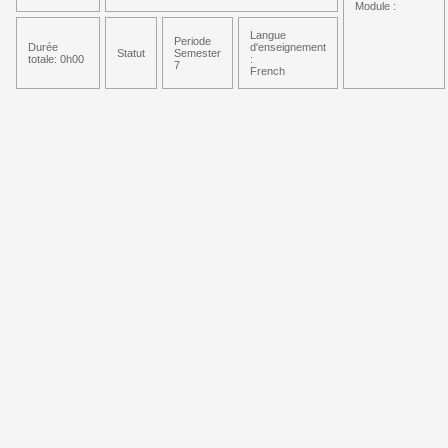
Module :
Langue
Periode
Durée
d'enseignement
Statut
Semester
totale: 0h00
:
7
French