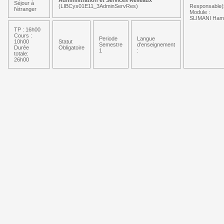
Administration et Services Réseaux
Séjour à
(LIBCys01E11_3AdminServRes)
Responsable(
l'étranger
Module :
SLIMANI Ham
TP : 16h00
Cours :
Periode
Langue
10h00
Statut
Semestre
d'enseignement
Durée
Obligatoire
1
:
totale:
26h00