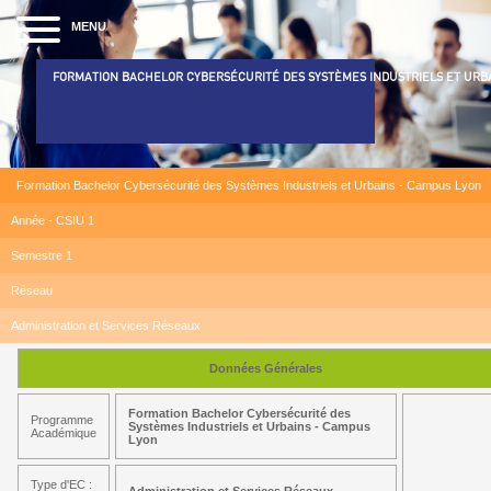
MENU
FORMATION BACHELOR CYBERSÉCURITÉ DES SYSTÈMES INDUSTRIELS ET URB
Formation Bachelor Cybersécurité des Systèmes Industriels et Urbains - Campus Lyon
Année - CSIU 1
Semestre 1
Réseau
Administration et Services Réseaux
Données Générales
Formation Bachelor Cybersécurité des
Programme
Systèmes Industriels et Urbains - Campus
Académique
Lyon
Type d'EC :