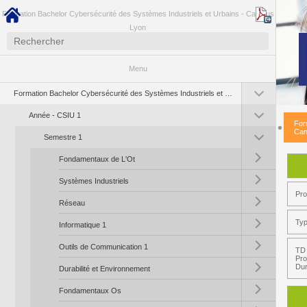
Formation Bachelor Cybersécurité des Systèmes Industriels et Urbains - Campus
Lyon
Menu
Toggle submenu (Fo
Formation Bachelor Cybersécurité des Systèmes Industriels et Urbains - Campus Lyon
Toggle submenu (A
Année - CSIU 1
For
Toggle submenu (S
Cam
Semestre 1
Toggle submenu (F
Fondamentaux de L'Ot
Toggle submenu (Sy
Systèmes Industriels
Pr
Toggle submenu (R
Réseau
Toggle submenu (In
Typ
Informatique 1
Toggle submenu (Ou
Outils de Communication 1
TD 
Pro
Toggle submenu (Du
Dur
Durabilité et Environnement
Toggle submenu (
Fondamentaux Os
Toggle submenu (Au