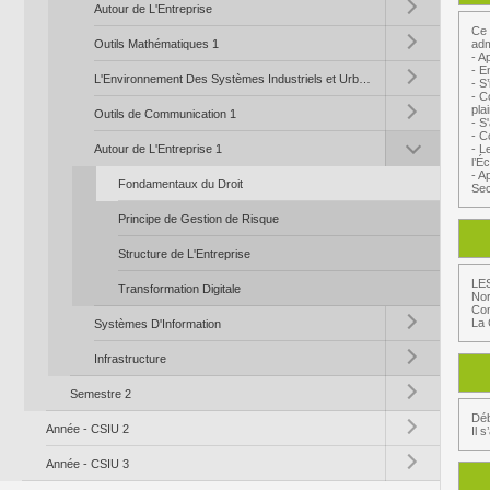
Autour de L'Entreprise
Ce 
Toggle submenu (Ou
Outils Mathématiques 1
adm
- A
Toggle submenu (L'
- E
L'Environnement Des Systèmes Industriels et Urbains
- S
- C
Toggle submenu (Ou
pla
Outils de Communication 1
- S
- C
Toggle submenu (Au
Autour de L'Entreprise 1
- L
l’É
- A
Fondamentaux du Droit
Se
Principe de Gestion de Risque
Structure de L'Entreprise
LE
Transformation Digitale
No
Com
Toggle submenu (Sy
La 
Systèmes D'Information
Toggle submenu (In
Infrastructure
Toggle submenu (S
Semestre 2
Toggle submenu (A
Déb
Année - CSIU 2
Il 
Toggle submenu (A
Année - CSIU 3