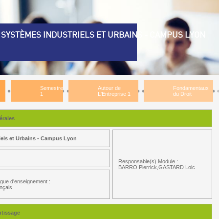
SYSTÈMES INDUSTRIELS ET URBAINS - CAMPUS LYON
Semestre
Autour de
Fondamentaux
1
L'Entreprise 1
du Droit
rales
iels et Urbains - Campus Lyon
Responsable(s) Module :
BARRO Pierrick,GASTARD Loic
gue d'enseignement :
nçais
ntissage