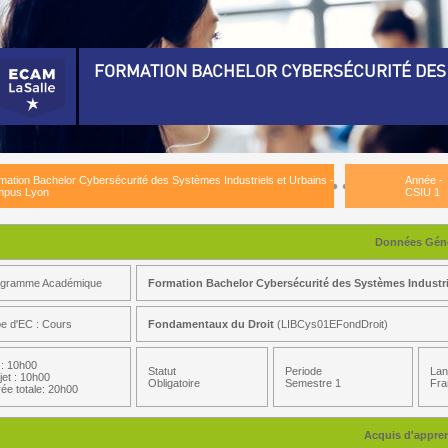
FORMATION BACHELOR CYBERSÉCURITÉ DES 
rmation Bachelor Cybersécurité des Systèmes Industriels et Urbains - Campus Lyon)
nnée - CSIU 1)
mation Bachelor Cybersécurité des Systèmes Industriels et Urbains -
Année -
emestre 1)
pus Lyon
CSIU 1
ondamentaux de L'Ot)
Données Géné
stèmes Industriels)
ogramme Académique
Formation Bachelor Cybersécurité des Systèmes Industr
éseau)
formatique 1)
e d'EC : Cours
Fondamentaux du Droit
(LIBCys01EFondDroit)
tils de Communication 1)
: 10h00
Statut
Periode
Lan
jet : 10h00
rabilité et Environnement)
Obligatoire
Semestre 1
Fra
ée totale: 20h00
Fondamentaux Os)
Acquis d'appre
tour de L'Entreprise)