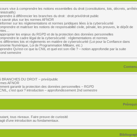
cours vise à comprendre les notions essentielles du droit (constitutions, lois, décrets, arrêté
tils Mathématiques 1)
inistratifs)
pprendre à différencier les branches du droit : droit privé/droit public
Environnement Des Systèmes Industriels et Urbains)
n savoir plus sur les normes AFNOR
’informer sur les réglementations et normes juridiques liées à la cybersécurité
omprendre et maitriser les notions de responsabilité civile, pénale, les preuves, le dépôt de
tils de Communication 1)
intes…
'approprier les enjeux du RGPD et de la protection des données personnelles
omprendre le cadre légal de la cybersécurité : réglementations et normes
tour de L'Entreprise 1)
es différentes lois et règlements en matière de cybersécurité (Loi pour la Confiance dans
conomie Numérique, Loi de Programmation Militaire, etc.)
pprendre Qu'est-ce que la CNIL et quel est son rôle ? – notion approfondie par la suite
cond semestre
Conten
S BRANCHES DU DROIT – privé/public
rmes AFNOR
ment garantir la protection des données personnelles – RGPD
stèmes D'Information)
CNIL, c'est quoi ? introduction – approfondissement 2nd semestre
frastructure)
Prérequi
emestre 2)
nnée - CSIU 2)
utant, tous niveaux. Faire preuve de curiosité
s’agit d’une introduction au fondamentaux.
nnée - CSIU 3)
Bibliograp