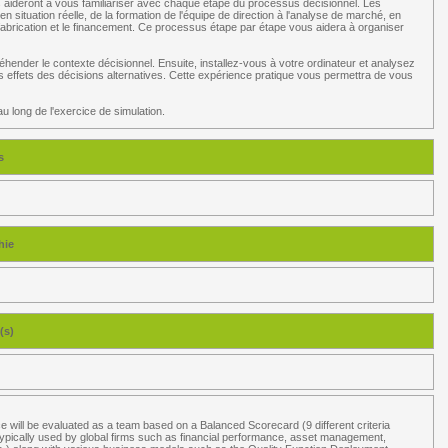
s aideront à vous familiariser avec chaque étape du processus décisionnel. Les
situation réelle, de la formation de l'équipe de direction à l'analyse de marché, en
a fabrication et le financement. Ce processus étape par étape vous aidera à organiser
éhender le contexte décisionnel. Ensuite, installez-vous à votre ordinateur et analysez
es effets des décisions alternatives. Cette expérience pratique vous permettra de vous
au long de l'exercice de simulation.
s
hie
(s)
 will be evaluated as a team based on a Balanced Scorecard (9 different criteria
 typically used by global firms such as financial performance, asset management,