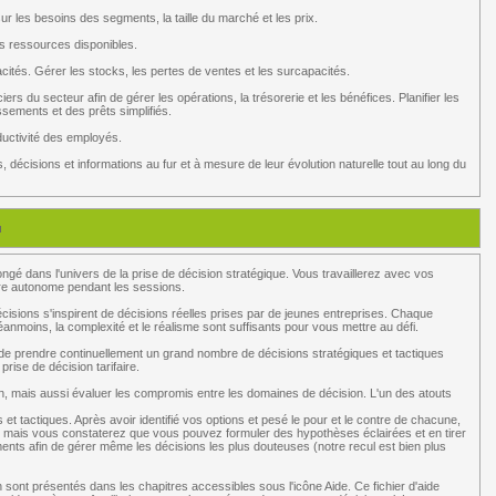
ur les besoins des segments, la taille du marché et les prix.
es ressources disponibles.
cités. Gérer les stocks, les pertes de ventes et les surcapacités.
ers du secteur afin de gérer les opérations, la trésorerie et les bénéfices. Planifier les
ssements et des prêts simplifiés.
uctivité des employés.
décisions et informations au fur et à mesure de leur évolution naturelle tout au long du
u
ngé dans l'univers de la prise de décision stratégique. Vous travaillerez avec vos
ère autonome pendant les sessions.
cisions s'inspirent de décisions réelles prises par de jeunes entreprises. Chaque
Néanmoins, la complexité et le réalisme sont suffisants pour vous mettre au défi.
é de prendre continuellement un grand nombre de décisions stratégiques et tactiques
rise de décision tarifaire.
mais aussi évaluer les compromis entre les domaines de décision. L'un des atouts
t tactiques. Après avoir identifié vos options et pesé le pour et le contre de chacune,
, mais vous constaterez que vous pouvez formuler des hypothèses éclairées et en tirer
nts afin de gérer même les décisions les plus douteuses (notre recul est bien plus
 sont présentés dans les chapitres accessibles sous l'icône Aide. Ce fichier d'aide