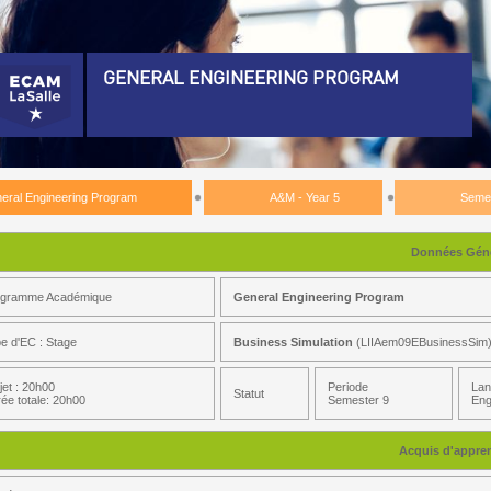
GENERAL ENGINEERING PROGRAM
eneral Engineering Program)
plomation PreRequisite)
eral Engineering Program
A&M - Year 5
Seme
&M - Year 3)
&M - Year 4)
Données Géné
&M - Year 5)
ogramme Académique
General Engineering Program
e d'EC : Stage
Business Simulation
(LIIAem09EBusinessSim
emester 9)
ATS ENR)
jet : 20h00
Periode
Lan
Statut
ée totale: 20h00
Semester 9
Eng
entific And Technical Specialization)
Acquis d'appre
udent Life Commitment 4)
udent Life Involvement 4)