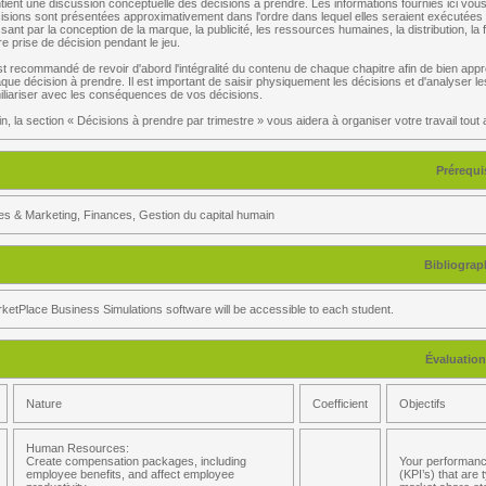
tient une discussion conceptuelle des décisions à prendre. Les informations fournies ici vou
isions sont présentées approximativement dans l'ordre dans lequel elles seraient exécutées en 
sant par la conception de la marque, la publicité, les ressources humaines, la distribution, l
re prise de décision pendant le jeu.
est recommandé de revoir d'abord l'intégralité du contenu de chaque chapitre afin de bien appr
que décision à prendre. Il est important de saisir physiquement les décisions et d'analyser l
iliariser avec les conséquences de vos décisions.
in, la section « Décisions à prendre par trimestre » vous aidera à organiser votre travail tout 
Prérequi
es & Marketing, Finances, Gestion du capital humain
Bibliograp
ketPlace Business Simulations software will be accessible to each student.
Évaluation
Nature
Coefficient
Objectifs
Human Resources:
Create compensation packages, including
Your performance
employee benefits, and affect employee
(KPI’s) that are