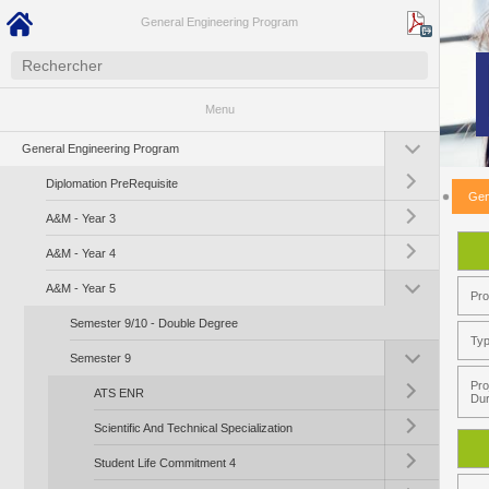
General Engineering Program
Menu
Toggle submenu (G
General Engineering Program
Toggle submenu (Di
Diplomation PreRequisite
Gen
Toggle submenu (A
A&M - Year 3
Toggle submenu (A
A&M - Year 4
Toggle submenu (A
A&M - Year 5
Pr
Semester 9/10 - Double Degree
Typ
Toggle submenu (S
Semester 9
Toggle submenu (
Pro
ATS ENR
Dur
Toggle submenu (Sci
Scientific And Technical Specialization
Toggle submenu (St
Student Life Commitment 4
Toggle submenu (St