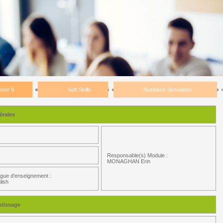
ster 9
Soft Skills
Business Simulation
rales
)
Responsable(s) Module :
MONAGHAN Erin
gue d'enseignement :
lish
ntissage