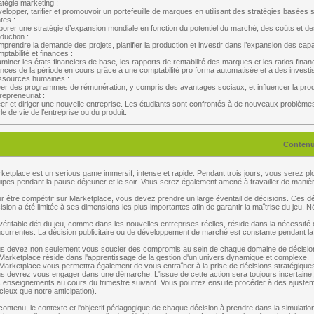
atégie marketing :
elopper, tarifier et promouvoir un portefeuille de marques en utilisant des stratégies basées s
tes :
glish 5)
borer une stratégie d’expansion mondiale en fonction du potentiel du marché, des coûts et d
duction :
ectives Courses)
prendre la demande des projets, planifier la production et investir dans l’expansion des capa
ptabilité et finances :
miner les états financiers de base, les rapports de rentabilité des marques et les ratios financi
fessional Skills)
ances de la période en cours grâce à une comptabilité pro forma automatisée et à des investi
sources humaines :
er des programmes de rémunération, y compris des avantages sociaux, et influencer la prod
rogram Management Of Organizational Excellence Systems)
repreneuriat :
er et diriger une nouvelle entreprise. Les étudiants sont confrontés à de nouveaux problèmes, 
&D Project)
le de vie de l’entreprise ou du produit.
ofessional Course)
Conten
t Skills)
ketplace est un serious game immersif, intense et rapide. Pendant trois jours, vous serez plo
ipes pendant la pause déjeuner et le soir. Vous serez également amené à travailler de mani
r être compétitif sur Marketplace, vous devez prendre un large éventail de décisions. Ces dé
ision a été limitée à ses dimensions les plus importantes afin de garantir la maîtrise du jeu. 
véritable défi du jeu, comme dans les nouvelles entreprises réelles, réside dans la nécessit
currentes. La décision publicitaire ou de développement de marché est constante pendant la p
s devez non seulement vous soucier des compromis au sein de chaque domaine de décision, 
Marketplace réside dans l'apprentissage de la gestion d'un univers dynamique et complexe.
Marketplace vous permettra également de vous entraîner à la prise de décisions stratégiques e
s devrez vous engager dans une démarche. L'issue de cette action sera toujours incertaine
 enseignements au cours du trimestre suivant. Vous pourrez ensuite procéder à des ajusteme
rategy And Management Of Innovation)
icieux que notre anticipation).
contenu, le contexte et l'objectif pédagogique de chaque décision à prendre dans la simulation
emester 10)