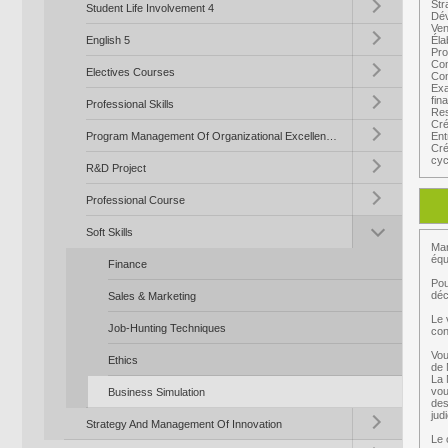
Str
Student Life Involvement 4
Dév
Ven
Toggle submenu (En
English 5
Éla
Pro
Toggle submenu (El
Com
Electives Courses
Com
Exa
Toggle submenu (Pro
fin
Professional Skills
Res
Cré
Toggle submenu (P
Program Management Of Organizational Excellence Systems
Ent
Cré
Toggle submenu (R
cyc
R&D Project
Toggle submenu (Pr
Professional Course
Toggle submenu (Sof
Soft Skills
Mar
équ
Finance
Pou
déc
Sales & Marketing
Le 
Job-Hunting Techniques
con
Vou
Ethics
de 
La 
vou
Business Simulation
des
Toggle submenu (St
jud
Strategy And Management Of Innovation
Le 
Toggle submenu (S