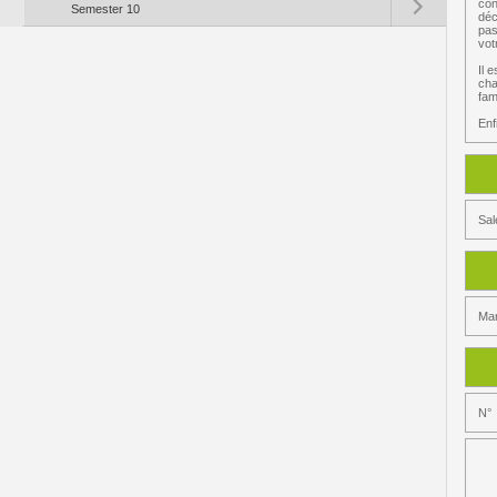
con
Semester 10
déc
pas
vot
Il 
cha
fam
Enf
Sal
Mar
N°