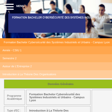
MENU
FORMATION BACHELOR CYBERSÉCURITÉ DES SYSTÈMES INDUSTRIELS ET URB
Formation Bachelor Cybersécurité des Systèmes Industriels et Urbains - Campus Lyon
Année - CSIU 1
Semestre 2
Autour de L'Entreprise 2
Introduction à La Théorie Des Organisations
Données Générales
Formation Bachelor Cybersécurité des
Programme
Systèmes Industriels et Urbains - Campus
Académique
Lyon
Type d'EC :
Introduction à La Théorie Des