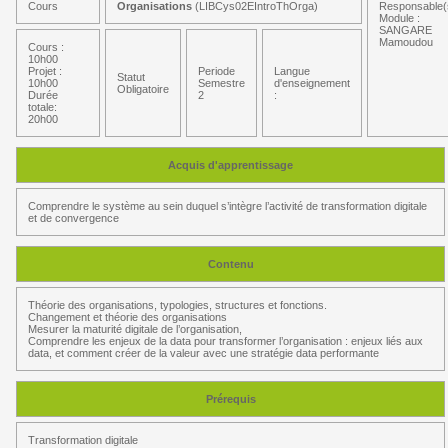
Cours
Organisations
(LIBCys02EIntroThOrga)
Responsable(
Module :
SANGARE
Mamoudou
Cours :
10h00
Projet :
Periode
Langue
Statut
10h00
Semestre
d'enseignement
Obligatoire
Durée
2
:
totale:
20h00
Acquis d'apprentissage
Comprendre le système au sein duquel s’intègre l’activité de transformation digitale
et de convergence
Contenu
Théorie des organisations, typologies, structures et fonctions.
Changement et théorie des organisations
Mesurer la maturité digitale de l’organisation,
Comprendre les enjeux de la data pour transformer l’organisation : enjeux liés aux
data, et comment créer de la valeur avec une stratégie data performante
Prérequis
Transformation digitale