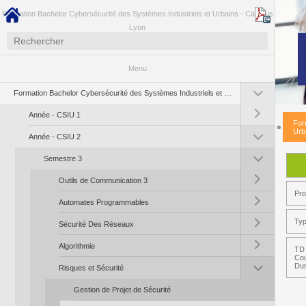
Formation Bachelor Cybersécurité des Systèmes Industriels et Urbains - Campus
Lyon
Menu
Toggle submenu (Fo
Formation Bachelor Cybersécurité des Systèmes Industriels et Urbains - Campus Lyon
Toggle submenu (A
Année - CSIU 1
For
Toggle submenu (A
Urb
Année - CSIU 2
Toggle submenu (S
Semestre 3
Toggle submenu (Ou
Outils de Communication 3
Pr
Toggle submenu (A
Automates Programmables
Toggle submenu (S
Typ
Sécurité Des Réseaux
Toggle submenu (Al
Algorithmie
TD 
Cou
Toggle submenu (Ri
Dur
Risques et Sécurité
Gestion de Projet de Sécurité