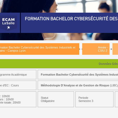
FORMATION BACHELOR CYBERSÉCURITÉ DES 
rmation Bachelor Cybersécurité des Systèmes Industriels et Urbains - Campus Lyon)
nnée - CSIU 1)
mation Bachelor Cybersécurité des Systèmes Industriels et
Année -
nnée - CSIU 2)
ains - Campus Lyon
CSIU 2
emestre 3)
Données Géné
tils de Communication 3)
ogramme Académique
Formation Bachelor Cybersécurité des Systèmes Indust
utomates Programmables)
écurité Des Réseaux)
e d'EC : Cours
Méthodologie D'Analyse et de Gestion de Risque
(LIBC
gorithmie)
: 10h00
Statut
Periode
rs : 10h00
sques et Sécurité)
Obligatoire
Semestre 3
ée totale: 20h00