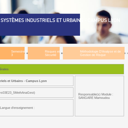
SYSTÈMES INDUSTRIELS ET URBAINS - CAMPUS LYON
Semestre
Risques et
Méthodologie D'Analyse et de
3
Sécurité
Gestion de Risque
rales
riels et Urbains - Campus Lyon
ys03E23_5MethAnaGest)
Responsable(s) Module :
SANGARE Mamoudou
Langue d'enseignement :