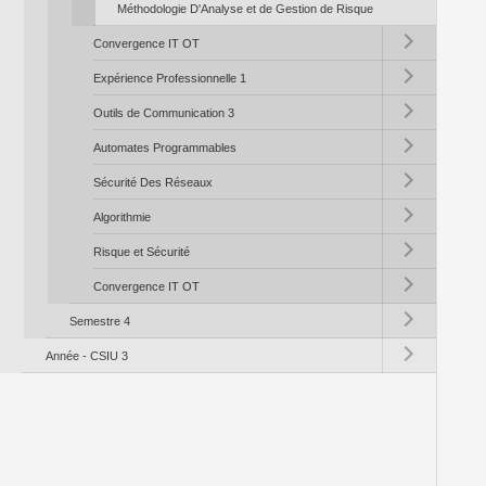
Méthodologie D'Analyse et de Gestion de Risque
Toggle submenu (C
Convergence IT OT
Toggle submenu (Ex
Expérience Professionnelle 1
Toggle submenu (Ou
Outils de Communication 3
Toggle submenu (A
Automates Programmables
Toggle submenu (S
Sécurité Des Réseaux
Toggle submenu (Al
Algorithmie
Toggle submenu (Ri
Risque et Sécurité
Toggle submenu (C
Convergence IT OT
Toggle submenu (S
Semestre 4
Toggle submenu (A
Année - CSIU 3