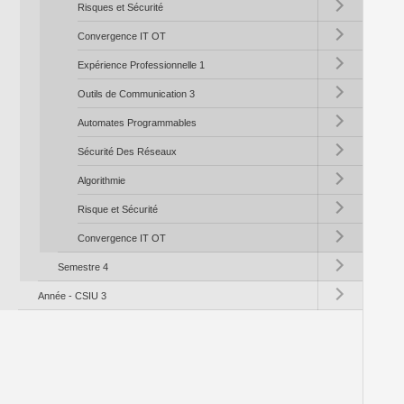
Risques et Sécurité
Toggle submenu (C
Convergence IT OT
Toggle submenu (Ex
Expérience Professionnelle 1
Toggle submenu (Ou
Outils de Communication 3
Toggle submenu (A
Automates Programmables
Toggle submenu (S
Sécurité Des Réseaux
Toggle submenu (Al
Algorithmie
Toggle submenu (Ri
Risque et Sécurité
Toggle submenu (C
Convergence IT OT
Toggle submenu (S
Semestre 4
Toggle submenu (A
Année - CSIU 3