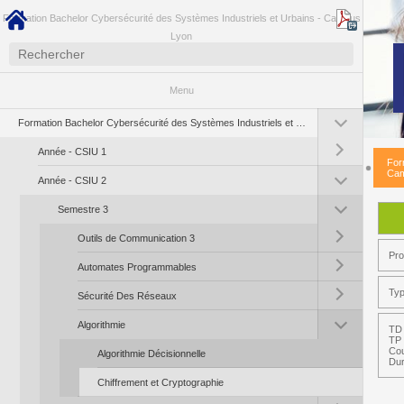
Formation Bachelor Cybersécurité des Systèmes Industriels et Urbains - Campus
Lyon
Menu
Toggle submenu (Fo
Formation Bachelor Cybersécurité des Systèmes Industriels et Urbains - Campus Lyon
Toggle submenu (A
Année - CSIU 1
For
Toggle submenu (A
Cam
Année - CSIU 2
Toggle submenu (S
Semestre 3
Toggle submenu (Ou
Outils de Communication 3
Pr
Toggle submenu (A
Automates Programmables
Toggle submenu (S
Typ
Sécurité Des Réseaux
Toggle submenu (Al
Algorithmie
TD 
TP 
Cou
Algorithmie Décisionnelle
Dur
Chiffrement et Cryptographie
Toggle submenu (Ri