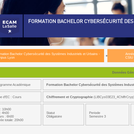
FORMATION BACHELOR CYBERSÉCURITÉ DES 
rmation Bachelor Cybersécurité des Systèmes Industriels et Urbains - Campus Lyon)
nnée - CSIU 1)
mation Bachelor Cybersécurité des Systèmes Industriels et Urbains -
Année
nnée - CSIU 2)
pus Lyon
CSIU
emestre 3)
Données Géné
tils de Communication 3)
ogramme Académique
Formation Bachelor Cybersécurité des Systèmes Indust
utomates Programmables)
écurité Des Réseaux)
e d'EC : Cours
Chiffrement et Cryptographie
(LIBCys03E23_4ChiffrCryp
gorithmie)
: 10h00
: 4h00
Statut
Periode
rs : 6h00
Obligatoire
Semestre 3
ée totale: 20h00
sques et Sécurité)