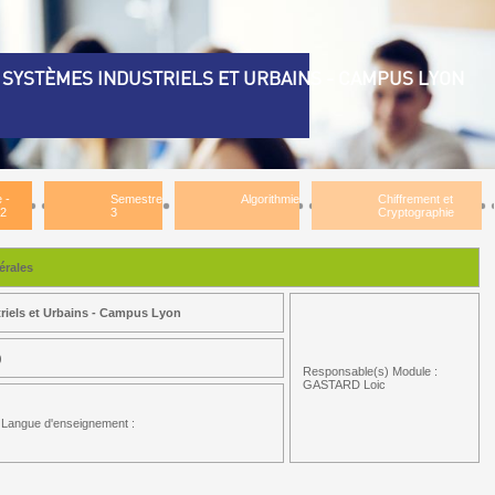
SYSTÈMES INDUSTRIELS ET URBAINS - CAMPUS LYON
 -
Semestre
Algorithmie
Chiffrement et
 2
3
Cryptographie
rales
riels et Urbains - Campus Lyon
)
Responsable(s) Module :
GASTARD Loic
Langue d'enseignement :