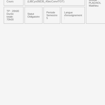
Module :
Cours
(LIBCys05E35_4SecConvITOT)
PLAGNOL
Matthieu
TP : 20h00
Periode
Langue
Durée
Statut
Semestre
d'enseignement
totale:
Obligatoire
5
:
70h00