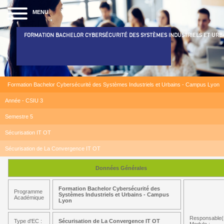
MENU
FORMATION BACHELOR CYBERSÉCURITÉ DES SYSTÈMES INDUSTRIELS ET URB
Formation Bachelor Cybersécurité des Systèmes Industriels et Urbains - Campus Lyon
Année - CSIU 3
Semestre 5
Sécurisation IT OT
Sécurisation de La Convergence IT OT
Données Générales
Formation Bachelor Cybersécurité des
Programme
Systèmes Industriels et Urbains - Campus
Académique
Lyon
Responsable(
Type d'EC :
Sécurisation de La Convergence IT OT