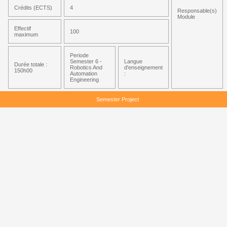
Crédits (ECTS)
4
Responsable(s)
Module
Effectif
100
maximum
Periode
Semester 6 -
Langue
Durée totale :
Robotics And
d'enseignement
150h00
Automation
:
Engineering
Semester Project