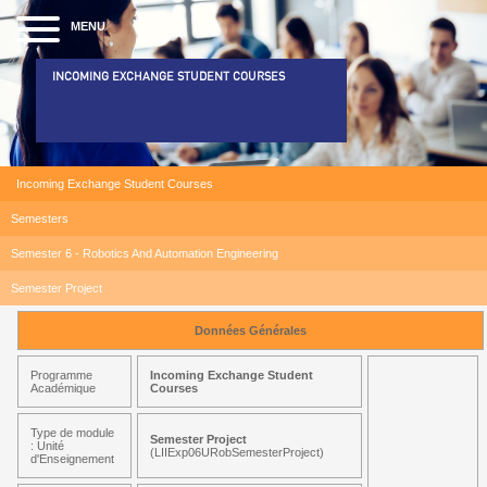
MENU
INCOMING EXCHANGE STUDENT COURSES
Incoming Exchange Student Courses
Semesters
Semester 6 - Robotics And Automation Engineering
Semester Project
Données Générales
Programme
Incoming Exchange Student
Académique
Courses
Type de module
Semester Project
: Unité
(LIIExp06URobSemesterProject)
d'Enseignement